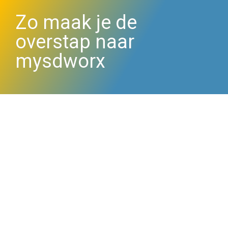
Zo maak je de 
overstap naar 
mysdworx
Overstappen is eenvoudig
De overstap naar mysdworx verloopt eenvoudig, maar 
als werkgever of HR-professional is het handig om te 
weten wat dit betekent voor jouw medewerkers en 
welke ondersteuning je kunt bieden.
Voor HR-professionals: